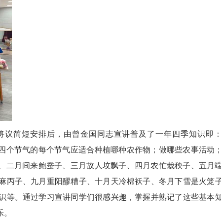
议简短安排后，由曾金国同志宣讲普及了一年四季知识即
十四个节气的每个节气应适合种植哪种农作物；做哪些农事活动
子、二月间来鲍蚕子、三月故人坟飘子、四月农忙栽秧子、五月
麻丙子、九月重阳醪糟子、十月天冷棉袄子、冬月下雪是火笼
识等。通过学习宣讲同学们很感兴趣，掌握并熟记了这些基本
乐。