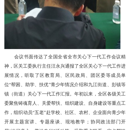
天
府
教
育
天
会议书面传达了全国全省全市关心下一代工作会议精
府
神，区关工委执行主任汪永兴通报了全区关心下一代工作进
展情况，听取了区教育局、区民政局、团区委等成员单
银
位“帮困、助学、扶优”青少年情况介绍和九江街道、彭镇等
龄
镇（街道）关心下一代工作汇报。年初以来，全区各级关工
讯
委聚焦铸魂育人、关爱帮扶、组织建设、自身建设等重点工
关
作，组织动员“五老”赴学校、社区、农村、企业面向青少年
开展主题宣讲、专题座谈、现地教学；协同政法部门开
工