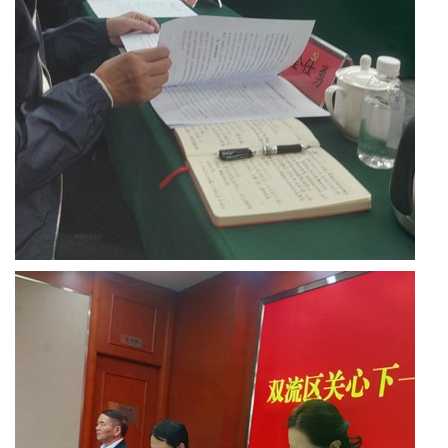
区
天
府
医
卫
天
府
旅
游
天
府