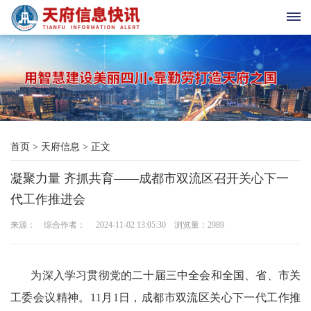
首
页
天
首页
>
天府信息
>
正文
府
凝聚力量 齐抓共育——成都市双流区召开关心下一
老
代工作推进会
科
来源： 综合作者： 2024-11-02 13:05:30 浏览量：
2989
协
天
为深入学习贯彻党的二十届三中全会和全国、省、市关
工委会议精神。11月1日，成都市双流区关心下一代工作推
府