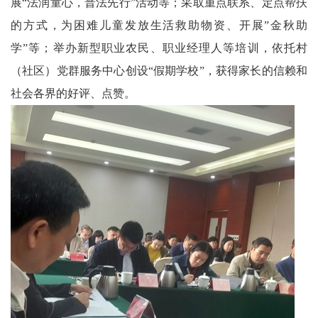
展“法润童心，普法先行”活动等；采取重点联系、定点帮扶
委
的方式，为困难儿童发放生活救助物资、开展”金秋助
学”等；举办新型职业农民、职业经理人等培训，依托村
消
（社区）党群服务中心创设“假期学校”，获得家长的信赖和
息
社会各界的好评、点赞。
天
府
法
制
天
府
社