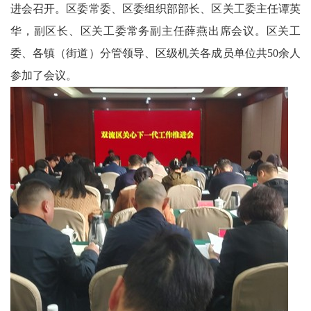
进会召开。区委常委、区委组织部部长、区关工委主任谭英
科
华，副区长、区关工委常务副主任薛燕出席会议。区关工
委、各镇（街道）分管领导、区级机关各成员单位共50余人
技
参加了会议。
天
府
三
农
天
府
信
息